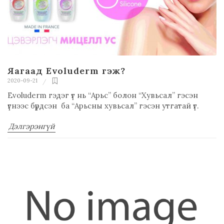
Яагаад Evoluderm гэж?
2020-09-21
Evoluderm гэдэг үг нь “Арьс” болон “Хувьсал” гэсэн
үгнээс бүрдсэн ба “Арьсны хувьсал” гэсэн утгатай үг.
Дэлгэрэнгүй