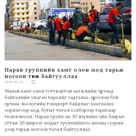
Наран группийн хамт олон мод тарьж
ногоон төгөл байгууллаа
2020-09-21
Манай хамт олон тогтвортой хөгжлийн хүрээнд
байгалийн унаган төрхийг хадгалах, хүрээлэн буй
орчны экологийн тэнцвэрт байдлыг хамгаалах
зорилгоор мод, бутыг төгөл хэлбэрээр тарихаар
төлөвлөсөн. Наран групп нь 30 жилийн ойн баярыг
угтаж 30 ширхэг модыг группийнхээ анхны суурин
дээр тарьж ногоон төгөл байгууллаа.