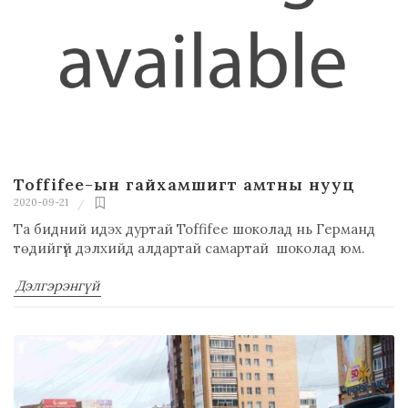
Toffifee-ын гайхамшигт амтны нууц
2020-09-21
Та бидний идэх дуртай Toffifee шоколад нь Германд
төдийгүй дэлхийд алдартай самартай шоколад юм.
Дэлгэрэнгүй